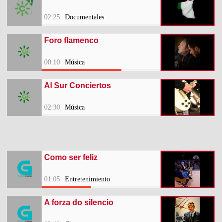
02:25
Documentales
Foro flamenco
00:10
Música
Al Sur Conciertos
02:30
Música
Como ser feliz
01:05
Entretenimiento
A forza do silencio