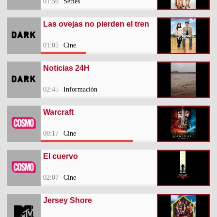
01:56
Series
Las ovejas no pierden el tren
01:05
Cine
Noticias 24H
02:45
Información
Warcraft
00:17
Cine
El cuervo
02:07
Cine
Jersey Shore