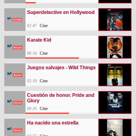
Superdetective en Hollywood
02:47
Cine
Karate Kid
00:34
Cine
Juegos salvajes - Wild Things
02:10
Cine
Cuestión de honor. Pride and
Glory
00:26
Cine
Ha nacido una estrella