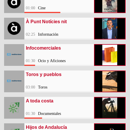
01:00
Cine
À Punt Notícies nit
02:25
Información
Infocomerciales
01:30
Ocio y Aficiones
Toros y pueblos
03:00
Toros
A toda costa
01:30
Documentales
Hijos de Andalucía