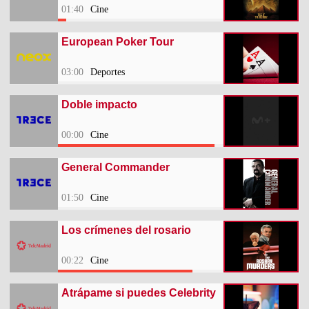
01:40
Cine
European Poker Tour
03:00
Deportes
Doble impacto
00:00
Cine
General Commander
01:50
Cine
Los crímenes del rosario
00:22
Cine
Atrápame si puedes Celebrity