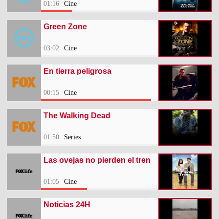
01:16
Cine
Green Zone
03:02
Cine
En tierra peligrosa
00:15
Cine
The Walking Dead
01:50
Series
Las ovejas no pierden el tren
01:05
Cine
Noticias 24H