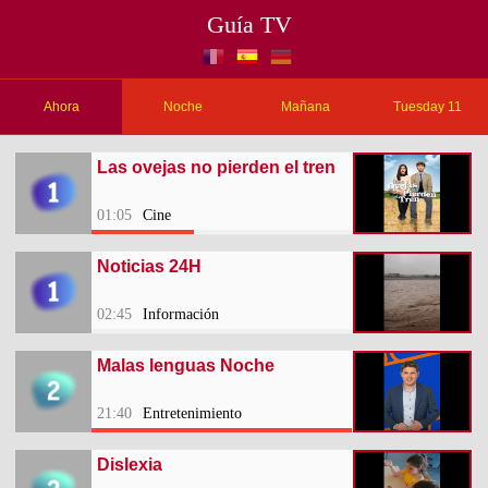
Guía TV
Ahora
Noche
Mañana
Tuesday 11
Las ovejas no pierden el tren
01:05
Cine
Noticias 24H
02:45
Información
Malas lenguas Noche
21:40
Entretenimiento
Dislexia