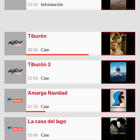
02:45
Información
Tiburón
00:04
Cine
Tiburón 3
02:04
Cine
Amarga Navidad
01:16
Cine
La casa del lago
03:06
Cine