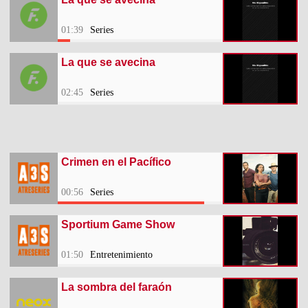
01:39
Series
La que se avecina
02:45
Series
Crimen en el Pacífico
00:56
Series
Sportium Game Show
01:50
Entretenimiento
La sombra del faraón