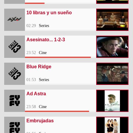
10 libras y un sueño
02:29
Series
Asesinato... 1-2-3
23:52
Cine
Blue Ridge
01:53
Series
Ad Astra
23:58
Cine
Embrujadas