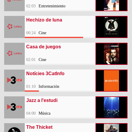
02:03
Entretenimiento
Hechizo de luna
00:24
Cine
Casa de juegos
02:01
Cine
Notícies 3CatInfo
01:10
Información
Jazz a l'estudi
04:00
Música
The Thicket